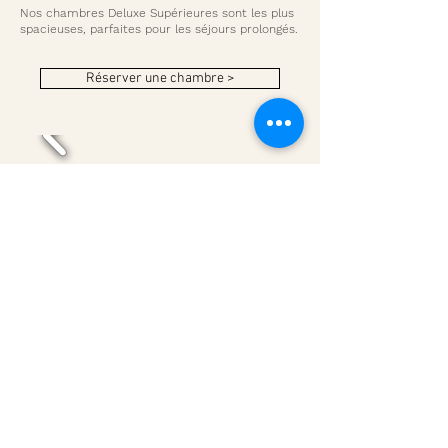
Nos chambres Deluxe Supérieures sont les plus
spacieuses, parfaites pour les séjours prolongés.
Réserver une chambre >
Garage
privatif
Environ 20 mètres carrés : Largeur 2,74 x
Hauteur 2,5 x Profondeur