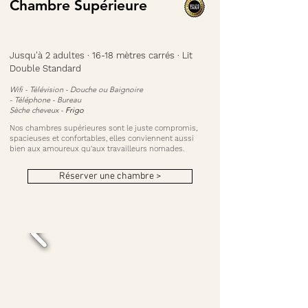
Chambre
Supérieure
Jusqu'à 2 adultes · 16-18 mètres carrés · Lit
Double Standard
Wifi - Télévision -
Douche ou Baignoire
-
Téléphone - Bureau
Sèche cheveux -
Frigo
Nos chambres supérieures sont le juste compromis,
spacieuses et confortables, elles conviennent aussi
bien aux amoureux qu'aux travailleurs nomades.
Réserver une chambre >