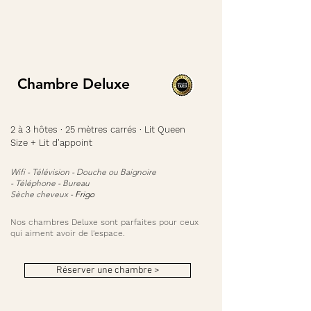
Chambre D
eluxe
2 à 3 hôtes
· 25
mètres carrés · Lit Queen
Size + Lit d'appoint
Wifi - Télévision -
Douche ou Baignoire
-
Téléphone - Bureau
Sèche cheveux -
Frigo
Nos chambres Deluxe sont parfaites pour ceux
qui aiment avoir de l'espace.
Réserver une chambre >